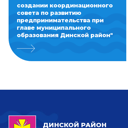
создании координационного
совета по развитию
предпринимательства при
главе муниципального
образования Динской район"
ДИНСКОЙ РАЙОН