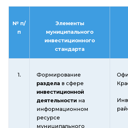
№ п/
Элементы
п
муниципального
инвестиционного
стандарта
1.
Формирование
Офи
раздела
в сфере
Кра
инвестиционной
Инв
деятельности
на
рай
информационном
ресурсе
муниципального