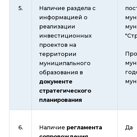
5.
Наличие раздела с
пос
информацией о
мун
реализации
мун
инвестиционных
"Ст
проектов на
Про
территории
мун
муниципального
год
образования в
мун
документе
стратегического
планирования
6.
Наличие
регламента
Да
сопровождения