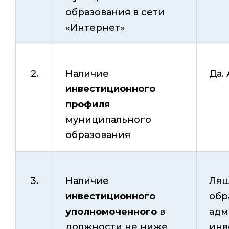
образования в сети
«Интернет»
2.
Наличие
Да.
инвестиционного
профиля
муниципального
образования
3.
Наличие
Ляш
инвестиционного
обр
уполномоченного
в
адм
должности не ниже
инв