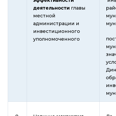
эффективности
инв
деятельности
главы
ра
местной
мун
администрации и
мун
инвестиционного
пос
уполномоченного
мун
зна
усл
Дин
обр
инв
мун