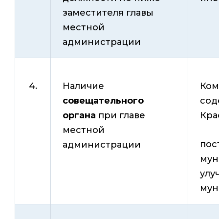
заместителя главы
местной
администрации
4.
Наличие
Ком
совещательного
сод
органа
при главе
Кра
местной
пос
администрации
мун
улу
мун