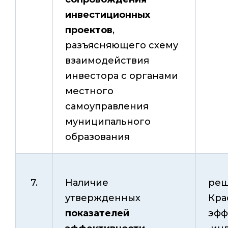
инвестиционных
проектов
,
разъясняющего схему
взаимодействия
инвестора с органами
местного
самоуправления
муниципального
образования
7.
Наличие
реш
утвержденных
Кра
показателей
эфф