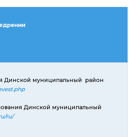
недрении
ия Динской муниципальный район
invest.php
зования Динской муниципальный
ru/ru/