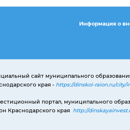
Информация о в
циальный сайт муниципального образован
снодарского края -
https://dinskoi-raion.ru/city/
естиционный портал, муниципального обра
он Краснодарского края
http://dinskayainvest.