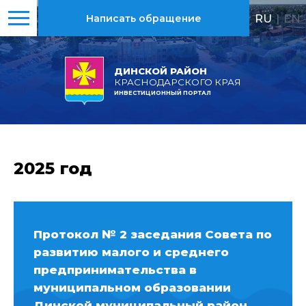
RU
|
EN
Написать обращение
ДИНСКОЙ РАЙОН
КРАСНОДАРСКОГО КРАЯ
ИНВЕСТИЦИОННЫЙ ПОРТАЛ
2025 год
Протокол № 2 заседания Совета по
развитию малого и среднего
предпринимательства в
муниципальном образовании
Динской муниципальный район