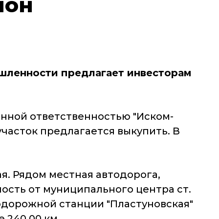
йон
шленности предлагает инвесторам
енной ответственностью "Иском-
участок предлагается выкупить. В
ая. Рядом местная автодорога,
ность от муниципального центра ст.
нодорожной станции "Пластуновская"
 240.00 км.