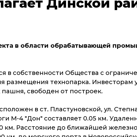
лагает Динской ра
екта в области обрабатывающей промы
ся в собственности Общества с огранич
ля размещения технопарка. Инвесторам 
 пашня, свободен от построек.
асположен в ст. Пластуновской, ул. Степн
и М-4 "Дон" составляет 0.05 км. Удален
5.00 км. Расстояние до ближайшей желез
00 км, до морского порта в Новороссийске