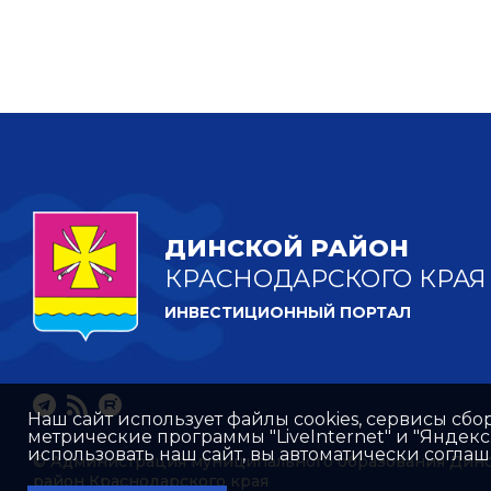
ДИНСКОЙ РАЙОН
КРАСНОДАРСКОГО КРАЯ
ИНВЕСТИЦИОННЫЙ ПОРТАЛ
Наш сайт использует файлы cookies, сервисы сбо
метрические программы "LiveInternet" и "Яндек
использовать наш сайт, вы автоматически согла
© Администрация муниципального образования Дин
район Краснодарского края