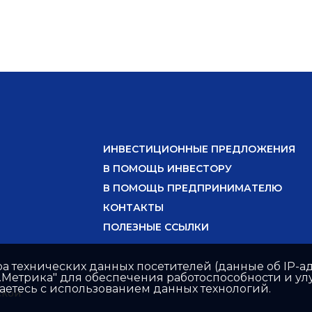
ИНВЕСТИЦИОННЫЕ ПРЕДЛОЖЕНИЯ
В ПОМОЩЬ ИНВЕСТОРУ
В ПОМОЩЬ ПРЕДПРИНИМАТЕЛЮ
КОНТАКТЫ
ПОЛЕЗНЫЕ ССЫЛКИ
ра технических данных посетителей (данные об IP-ад
с.Метрика" для обеспечения работоспособности и 
шаетесь с использованием данных технологий.
ской